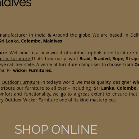
ldives
 manufacturer in India & Around the globe We are based in Del
Sri Lanka, Colombo, Maldives
ure
. Welcome to a new world of outdoor upholstered furniture 
tered furniture
That’s how our playful
Braid, Braided, Rope, Strap
ye catcher style. A verity of furniture comprises to choose from
Ou
onal PE
wicker Furnitures
.
d
Outdoor Furniture
in today’s world, we make quality, designer
wi
ribute our furniture to all over - including
Sri Lanka, Colombo,
mfort and functionality, we go to a great extent to ensure that
ry Outdoor Wicker Furniture one of its kind masterpiece.
SHOP ONLINE