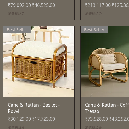
通常価格
セール価格
通常価格
セール
₹79,092.00
₹46,525.00
₹213,117.00
₹125,36
消費税込み
消費税込み
Best Seller
Best Seller
クイックビュー
クイックビュ
Cane & Rattan - Basket -
Cane & Rattan - Coff
Rovvi
Tresso
通常価格
セール価格
通常価格
セール価
₹30,129.00
₹17,723.00
₹73,528.00
₹43,252.
消費税込み
消費税込み