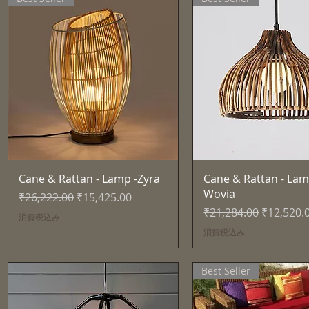
クイックビュー
クイックビュ
Cane & Rattan - Lamp -Zyra
Cane & Rattan - Lam
Wovia
通常価格
セール価格
₹26,222.00
₹15,425.00
通常価格
セール価
₹21,284.00
₹12,520.
消費税込み
消費税込み
Best Seller