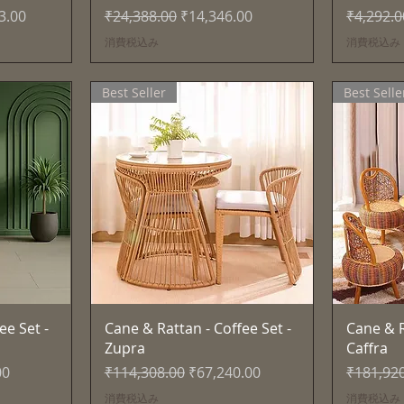
価格
通常価格
セール価格
通常価格
3.00
₹24,388.00
₹14,346.00
₹4,292.0
消費税込み
消費税込み
Best Seller
Best Selle
ー
クイックビュー
ee Set -
Cane & Rattan - Coffee Set -
Cane & R
Zupra
Caffra
格
通常価格
セール価格
通常価格
00
₹114,308.00
₹67,240.00
₹181,92
消費税込み
消費税込み