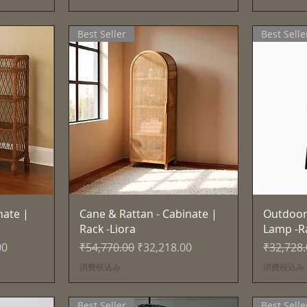
Best Seller
Best Selle
ー
クイックビュー
nate |
Cane & Rattan - Cabinate |
Outdoor
Rack -Liora
Lamp -R
格
通常価格
セール価格
通常価格
00
₹54,770.00
₹32,218.00
₹32,728
消費税込み
消費税込み
Best Seller
Best Selle