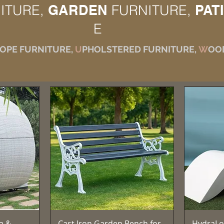
ITURE,
GARDEN
FURNITURE,
PAT
E
OPE FURNITURE,
U
PHOLSTERED FURNITURE,
W
OO
ー
クイックビュー
a &
Cast Iron Garden Bench for
HydraLo