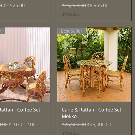
セール価格
通常価格
セール価格
0
₹2,525.00
₹15,223.00
₹8,955.00
消費税込み
r
Best Seller
クイックビュー
クイックビュー
attan - Coffee Set -
Cane & Rattan - Coffee Set -
Mokko
セール価格
通常価格
セール価格
0.00
₹107,012.00
₹76,500.00
₹45,000.00
消費税込み