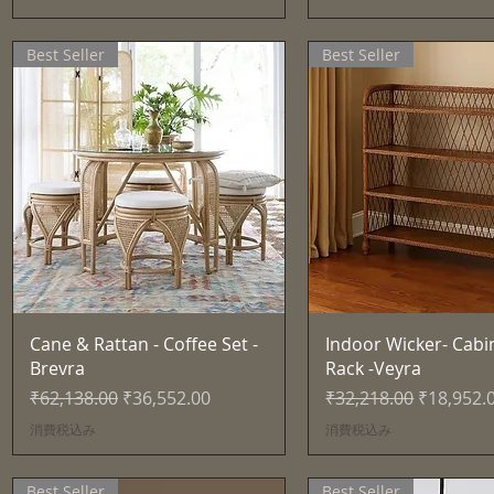
Best Seller
Best Seller
クイックビュー
クイックビュ
Cane & Rattan - Coffee Set -
Indoor Wicker- Cabi
Brevra
Rack -Veyra
通常価格
セール価格
通常価格
セール価
₹62,138.00
₹36,552.00
₹32,218.00
₹18,952.
消費税込み
消費税込み
Best Seller
Best Seller