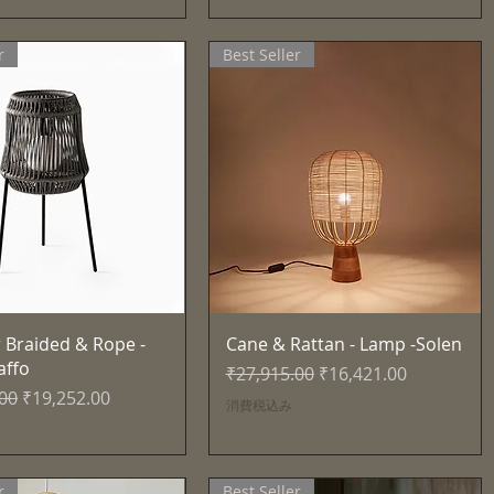
r
Best Seller
クイックビュー
クイックビュー
 Braided & Rope -
Cane & Rattan - Lamp -Solen
affo
通常価格
セール価格
₹27,915.00
₹16,421.00
セール価格
.00
₹19,252.00
消費税込み
r
Best Seller