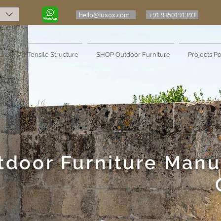
hello@luxox.com
+91 9350191393
ure
Tensile Structure
SHOP Outdoor Furniture
Projects Po
tdoor Furniture Manu