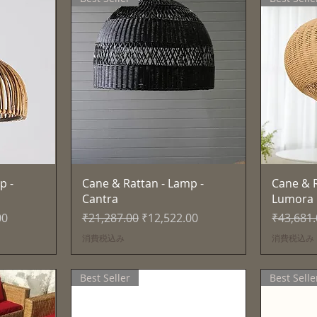
ー
クイックビュー
p -
Cane & Rattan - Lamp -
Cane & R
Cantra
Lumora
格
通常価格
セール価格
通常価格
00
₹21,287.00
₹12,522.00
₹43,681
消費税込み
消費税込み
Best Seller
Best Selle