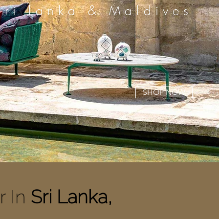
Sri lanka & Maldives
SHOP NOW
r In
Sri Lanka,