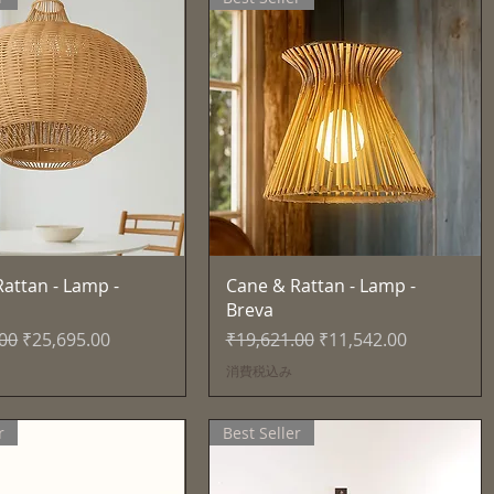
クイックビュー
クイックビュー
attan - Lamp -
Cane & Rattan - Lamp -
Breva
セール価格
通常価格
セール価格
.00
₹25,695.00
₹19,621.00
₹11,542.00
消費税込み
r
Best Seller