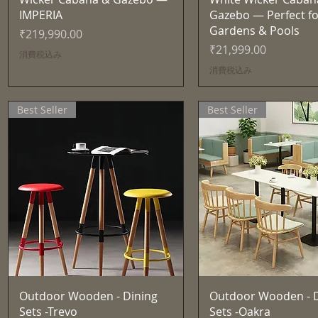
IMPERIA
Gazebo — Perfect fo
Gardens & Pools
価格
₹219,990.00
価格
₹21,999.00
消費税込み
消費税込み
Best Seller
Best Seller
クイックビュー
クイックビュ
Outdoor Wooden - Dining
Outdoor Wooden - D
Sets -Trevo
Sets -Oakra