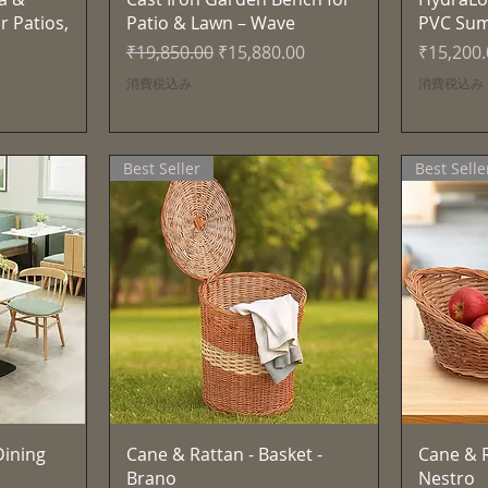
r Patios,
Patio & Lawn – Wave
PVC Su
通常価格
セール価格
価格
₹19,850.00
₹15,880.00
₹15,200
消費税込み
消費税込み
Best Seller
Best Selle
ー
クイックビュー
ining
Cane & Rattan - Basket -
Cane & R
Brano
Nestro