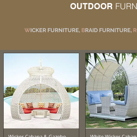
OUTDOOR
FURN
W
ICKER FURNITURE,
B
RAID FURNITURE,
R
クイックビュー
クイックビュ
Wicker Cabana & Gazebo —
White Wicker Caban