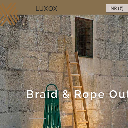
LUXOX
INR (₹)
Luxury Beyond Walls
Outdoor Furnit
Braid & Rope Ou