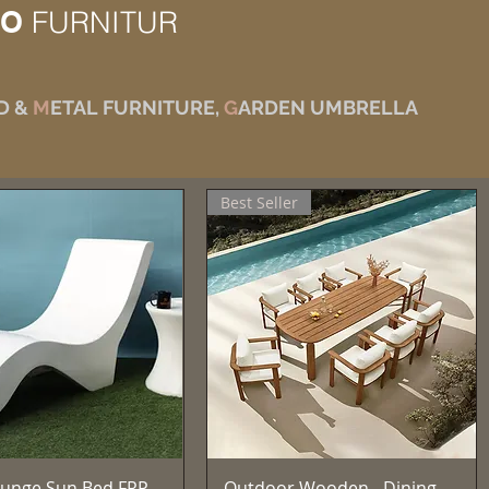
IO
FURNITUR
D &
M
ETAL FURNITURE,
G
ARDEN UMBRELLA
Best Seller
クイックビュー
クイックビュー
unge Sun Bed FRP
Outdoor Wooden - Dining