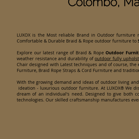
Colombo, Ma
LUXOX is the Most reliable Brand in Outdoor furniture
Comfortable & Durable Braid & Rope outdoor furniture to
Explore our latest range of Braid & Rope
Outdoor Furnit
weather resistance and durability of
outdoor fully uphols
Chair designed with Latest techniques and of course, the e
Furniture, Braid Rope Straps & Cord Furniture and traditi
With the growing demand and ideas of outdoor living an
ideation - luxurious outdoor furniture. At LUXOX® We dist
dream of an individual's need. Designed to give both co
technologies. Our skilled craftsmanship manufactures eve